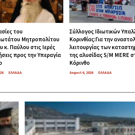
σίες του
Σύλλογος Ιδιωτικών Υπα
ιωτάτου Μητροπολίτου
Κορινθίας:Για την αναστο
υ κ. Παύλου στις Ιερές
λειτουργίας των καταστ
σεις προς την Υπεραγία
της αλυσίδας S/M MERE σ
ο
Κόρινθο
26
ΕΛΛΑΔΑ
August 6, 2026
ΕΛΛΑΔΑ