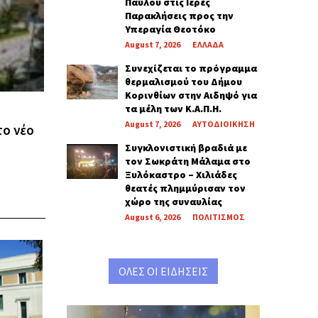
Παύλου στις Ιερές
Παρακλήσεις προς την
Υπεραγία Θεοτόκο
August 7, 2026
ΕΛΛΑΔΑ
Συνεχίζεται το πρόγραμμα
θερμαλισμού του Δήμου
Κορινθίων στην Αιδηψό για
τα μέλη των Κ.Α.Π.Η.
August 7, 2026
ΑΥΤΟΔΙΟΙΚΗΣΗ
το νέο
Συγκλονιστική βραδιά με
τον Σωκράτη Μάλαμα στο
Ξυλόκαστρο – Χιλιάδες
θεατές πλημμύρισαν τον
χώρο της συναυλίας
August 6, 2026
ΠΟΛΙΤΙΣΜΟΣ
ΟΛΕΣ ΟΙ ΕΙΔΗΣΕΙΣ