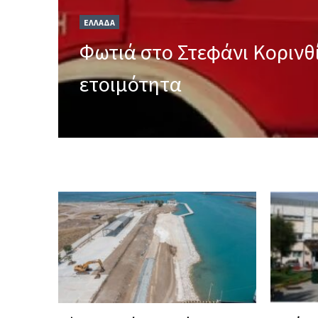
ΕΛΛΑΔΑ
Φωτιά στο Στεφάνι Κορινθί
ετοιμότητα