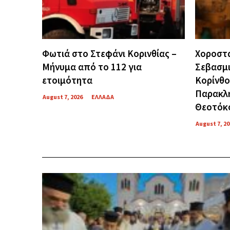
Φωτιά στο Στεφάνι Κορινθίας –
Χοροστα
Μήνυμα από το 112 για
Σεβασμ
ετοιμότητα
Κορίνθο
Παρακλή
August 7, 2026
ΕΛΛΑΔΑ
Θεοτόκ
August 7, 20