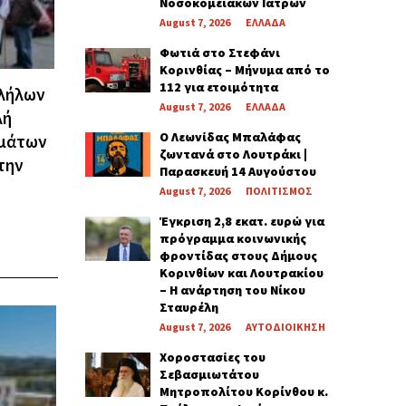
Νοσοκομειακών Ιατρών
August 7, 2026
ΕΛΛΑΔΑ
Φωτιά στο Στεφάνι
Κορινθίας – Μήνυμα από το
112 για ετοιμότητα
λλήλων
August 7, 2026
ΕΛΛΑΔΑ
λή
Ο Λεωνίδας Μπαλάφας
ημάτων
ζωντανά στο Λουτράκι |
την
Παρασκευή 14 Αυγούστου
August 7, 2026
ΠΟΛΙΤΙΣΜΟΣ
Έγκριση 2,8 εκατ. ευρώ για
πρόγραμμα κοινωνικής
φροντίδας στους Δήμους
Κορινθίων και Λουτρακίου
– Η ανάρτηση του Νίκου
Σταυρέλη
August 7, 2026
ΑΥΤΟΔΙΟΙΚΗΣΗ
Χοροστασίες του
Σεβασμιωτάτου
Μητροπολίτου Κορίνθου κ.