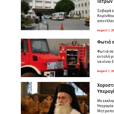
Ιατρών
Σοβαρά ε
Κορίνθου
αποτέλεσ
August 7, 2
Φωτιά σ
Φωτιά σε
εντολή γ
να είναι 
August 7, 2
Χοροστα
Υπεραγ
Με εκκλη
Υπεραγία
Μητροπολ