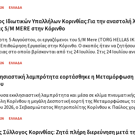
026
ΕΛΛΑΔΑ
ς Ιδιωτικών Υπαλλήλων Κορινθίας:Για την αναστολή
ς S/M MERE στην Κόρινθο
ρτη 5 Αυγούστου, οι εργαζόμενοι του S/M Mere (TORG HELLAS Ι
 Επιθεώρηση Εργασίας στην Κόρινθο. Ο σκοπός ήταν να ζητήσου
ας στο οποίο βρίσκονται από τις 24 Ιουλίου. Στις 24 Ιουλίου ανα.
026
ΕΛΛΑΔΑ
λησιαστική λαμπρότητα εορτάσθηκε η Μεταμόρφωση 
ου
ουσα εκκλησιαστική λαμπρότητα και μέσα σε κλίμα πνευματική
η Κορίνθου η μεγάλη Δεσποτική εορτή της Μεταμορφώσεως του
υ 2026, ο Σεβασμιώτατος Μητροπολίτης Κορίνθου κ. Παύλος χο
026
ΕΛΛΑΔΑ
ς Σύλλογος Κορινθίας: Ζητά πλήρη διερεύνηση μετά 