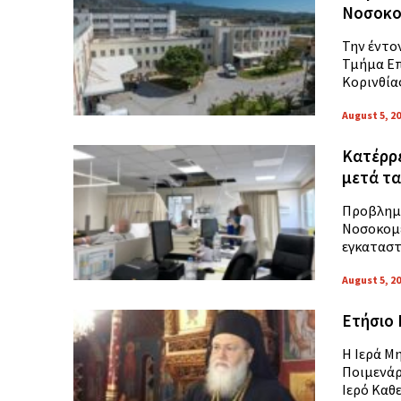
Νοσοκο
Την έντο
Τμήμα Επ
Κορινθίας
August 5, 2
Κατέρρε
μετά τα
Προβλημα
Νοσοκομε
εγκαταστ
August 5, 2
Ετήσιο 
Η Ιερά Μ
Ποιμενάρ
Ιερό Καθ