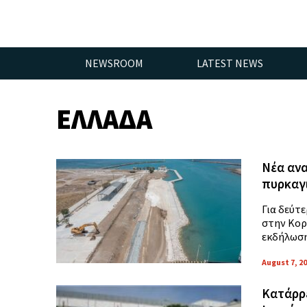
NEWSROOM
LATEST NEWS
ΕΛΛΑΔΑ
Νέα ανα
πυρκαγι
Για δεύτ
στην Κορ
εκδήλωσης
August 7, 2
Κατάρρε