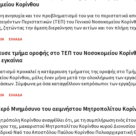
μείου Κορίνθου
νη ανησυχία και τον προβληματισμό του για το περιστατικό α
ειγόντων Περιστατικών (ΤΕΠ) του Γενικού Νοσοκομείου Κορίνθο
, ζητώντας την άμεση διερεύνηση των αιτίων και τον πλήρη τεχν
026
ΕΛΛΑΔΑ
υσε τμήμα οροφής στο ΤΕΠ του Νοσοκομείου Κορίνθο
 εγκαίνια
τισμό προκαλεί η κατάρρευση τμήματος της οροφής στο Τμήμα
ίου Κορίνθου, μόλις έναν μήνα μετά την ολοκλήρωση των εργασι
άσεων. Σύμφωνα με όσα καταγγέλλουν εκπρόσωποι των εργαζομέν
026
ΕΛΛΑΔΑ
Ιερό Μνημόσυνο του αειμνήστου Μητροπολίτου Κορίν
ητρόπολη Κορίνθου αναγγέλλει ότι, με τη συμπλήρωση ενός έτου
χου της, μακαριστού Μητροπολίτου Κορίνθου κυρού Διονυσίου Δ
εδρικό Ναό του Αποστόλου Παύλου Κορίνθου Πολυαρχιερατική Θεί