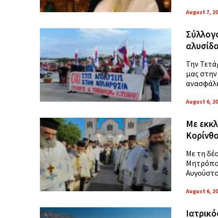
August 7, 2
Σύλλογο
αλυσίδα
Την Τετά
μας στην
ανασφάλει
August 6, 2
Με εκκ
Κορίνθ
Με τη δέ
Μητρόπολ
Αυγούστο
August 6, 2
Ιατρικό