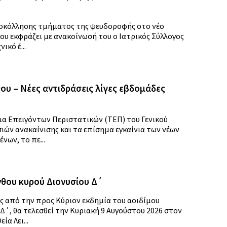
ποκόλλησης τμήματος της ψευδοροφής στο νέο
υ εκφράζει με ανακοίνωσή του ο Ιατρικός Σύλλογος
ικό έ...
υ – Νέες αντιδράσεις λίγες εβδομάδες
 Επειγόντων Περιστατικών (ΤΕΠ) του Γενικού
ών ανακαίνισης και τα επίσημα εγκαίνια των νέων
ων, το πε...
θου κυρού Διονυσίου Δ΄
ς από την προς Κύριον εκδημία του αοιδίμου
΄, θα τελεσθεί την Κυριακή 9 Αυγούστου 2026 στον
α Λει...