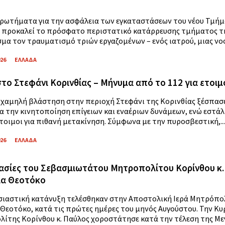
ρωτήματα για την ασφάλεια των εγκαταστάσεων του νέου Τμή
 προκαλεί το πρόσφατο περιστατικό κατάρρευσης τμήματος της
μα τον τραυματισμό τριών εργαζομένων – ενός ιατρού, μιας νοσ
026
ΕΛΛΑΔΑ
το Στεφάνι Κορινθίας – Μήνυμα από το 112 για ετοι
 χαμηλή βλάστηση στην περιοχή Στεφάνι της Κορινθίας ξέσπασ
ια την κινητοποίηση επίγειων και εναέριων δυνάμεων, ενώ εστά
έτοιμοι για πιθανή μετακίνηση. Σύμφωνα με την πυροσβεστική,...
026
ΕΛΛΑΔΑ
σίες του Σεβασμιωτάτου Μητροπολίτου Κορίνθου κ. 
ία Θεοτόκο
σιαστική κατάνυξη τελέσθηκαν στην Αποστολική Ιερά Μητρόπολ
 Θεοτόκο, κατά τις πρώτες ημέρες του μηνός Αυγούστου. Την Κυ
ίτης Κορίνθου κ. Παύλος χοροστάτησε κατά την τέλεση της Μεγ