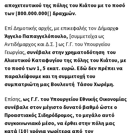
αποχετευτικού της πόλης του Κιάτου με το ποσό
των [800.000.000[] δραχμών.
Επί Δημοτικής αρχής, με επικεφαλής τον Δήμαρχ
ο
Άγγελο Παπαγγελόπουλο,
[συμμετείχα ως
Αντιδήμαρχος και Δ.Σ. ] ως Γ.Γ. του Υπουργείου
Γεωργίας,
συνέβαλε στην χρηματοδότηση του
Αλιευτικού Καταφυγίου της πόλης του Κιάτου, με
το ποσό των 1, 5 εκατ. ευρώ. Εδώ δεν πρέπει να
παραλείψουμε και τη συμμετοχή του
συμπατριώτη μας Βουλευτή Τάσου Χωρέμη.
Επίσης,
ως Γ.Γ. του Υπουργείου Εθνικής Οικονομίας
συνέβαλε στον μέγιστο δυνατό βαθμό ώστε ο
Προαστιακός Σιδηρόδρομος, το μεγάλο αυτό
συγκοινωνιακό μέσο, να έρθει στην πόλη μας
κατά [10] χρόνια νωρίτερα από τον