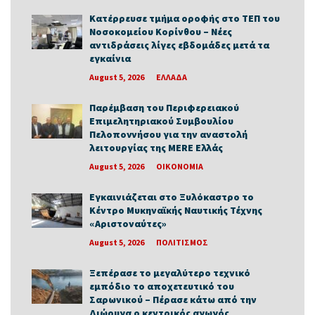
Κατέρρευσε τμήμα οροφής στο ΤΕΠ του
Νοσοκομείου Κορίνθου – Νέες
αντιδράσεις λίγες εβδομάδες μετά τα
εγκαίνια
August 5, 2026
ΕΛΛΑΔΑ
Παρέμβαση του Περιφερειακού
Επιμελητηριακού Συμβουλίου
Πελοποννήσου για την αναστολή
λειτουργίας της MERE Ελλάς
August 5, 2026
ΟΙΚΟΝΟΜΙΑ
Εγκαινιάζεται στο Ξυλόκαστρο το
Κέντρο Μυκηναϊκής Ναυτικής Τέχνης
«Αριστοναύτες»
August 5, 2026
ΠΟΛΙΤΙΣΜΟΣ
Ξεπέρασε το μεγαλύτερο τεχνικό
εμπόδιο το αποχετευτικό του
Σαρωνικού – Πέρασε κάτω από την
Διώρυγα ο κεντρικός αγωγός