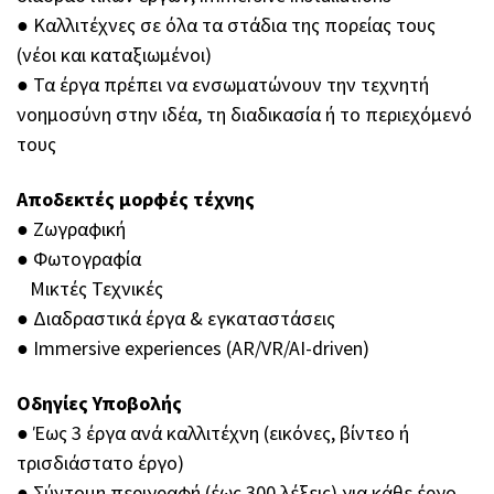
●︎ Καλλιτέχνες σε όλα τα στάδια της πορείας τους
(νέοι και καταξιωμένοι)
●︎ Τα έργα πρέπει να ενσωματώνουν την τεχνητή
νοημοσύνη στην ιδέα, τη διαδικασία ή το περιεχόμενό
τους
Αποδεκτές μορφές τέχνης
●︎ Ζωγραφική
●︎ Φωτογραφία
︎ ︎ ︎ Μικτές Τεχνικές
●︎ Διαδραστικά έργα & εγκαταστάσεις
●︎ Immersive experiences (AR/VR/AI-driven)
Οδηγίες Υποβολής
●︎ Έως 3 έργα ανά καλλιτέχνη (εικόνες, βίντεο ή
τρισδιάστατο έργο)
●︎ Σύντομη περιγραφή (έως 300 λέξεις) για κάθε έργο,