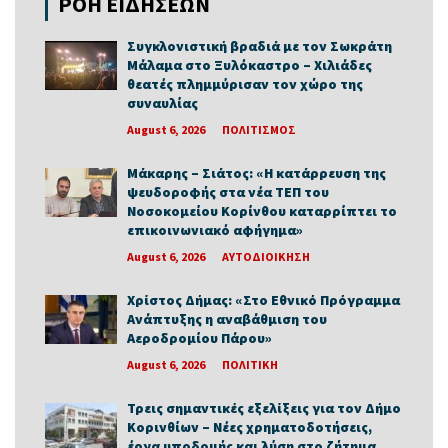
ΡΟΗ ΕΙΔΗΣΕΩΝ
Συγκλονιστική βραδιά με τον Σωκράτη
Μάλαμα στο Ξυλόκαστρο – Χιλιάδες
θεατές πλημμύρισαν τον χώρο της
συναυλίας
August 6, 2026
ΠΟΛΙΤΙΣΜΟΣ
Μάκαρης – Σιάτος: «Η κατάρρευση της
ψευδοροφής στα νέα ΤΕΠ του
Νοσοκομείου Κορίνθου καταρρίπτει το
επικοινωνιακό αφήγημα»
August 6, 2026
ΑΥΤΟΔΙΟΙΚΗΣΗ
Χρίστος Δήμας: «Στο Εθνικό Πρόγραμμα
Ανάπτυξης η αναβάθμιση του
Αεροδρομίου Πάρου»
August 6, 2026
ΠΟΛΙΤΙΚΗ
Τρεις σημαντικές εξελίξεις για τον Δήμο
Κορινθίων – Νέες χρηματοδοτήσεις,
έργα υποδομής και λύση στο ζήτημα