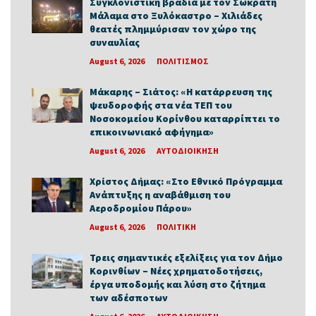
Συγκλονιστική βραδιά με τον Σωκράτη
Μάλαμα στο Ξυλόκαστρο – Χιλιάδες
θεατές πλημμύρισαν τον χώρο της
συναυλίας
August 6, 2026
ΠΟΛΙΤΙΣΜΟΣ
Μάκαρης – Σιάτος: «Η κατάρρευση της
ψευδοροφής στα νέα ΤΕΠ του
Νοσοκομείου Κορίνθου καταρρίπτει το
επικοινωνιακό αφήγημα»
August 6, 2026
ΑΥΤΟΔΙΟΙΚΗΣΗ
Χρίστος Δήμας: «Στο Εθνικό Πρόγραμμα
Ανάπτυξης η αναβάθμιση του
Αεροδρομίου Πάρου»
August 6, 2026
ΠΟΛΙΤΙΚΗ
Τρεις σημαντικές εξελίξεις για τον Δήμο
Κορινθίων – Νέες χρηματοδοτήσεις,
έργα υποδομής και λύση στο ζήτημα
των αδέσποτων