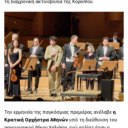
τη διαχρονική ακτινοβολία της Κορίνθου.
Την ερμηνεία της παγκόσμιας πρεμιέρας ανέλαβε
η
Κρατική Ορχήστρα Αθηνών
υπό τη διεύθυνση του
αρχιμουσικού Νίκου Χαλιάσα, ενώ σολίστ ήταν ο