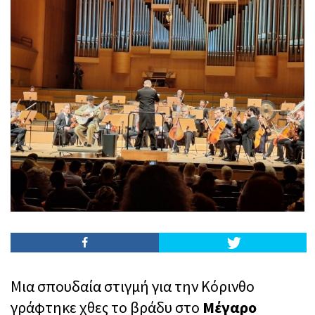
Μια σπουδαία στιγμή για την Κόρινθο
γράφτηκε χθες το βράδυ στο
Μέγαρο