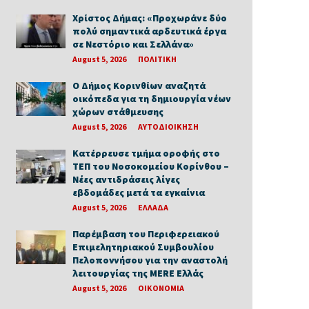
Χρίστος Δήμας: «Προχωράνε δύο
πολύ σημαντικά αρδευτικά έργα
σε Νεστόριο και Σελλάνα»
August 5, 2026
ΠΟΛΙΤΙΚΗ
Ο Δήμος Κορινθίων αναζητά
οικόπεδα για τη δημιουργία νέων
χώρων στάθμευσης
August 5, 2026
ΑΥΤΟΔΙΟΙΚΗΣΗ
Κατέρρευσε τμήμα οροφής στο
ΤΕΠ του Νοσοκομείου Κορίνθου –
Νέες αντιδράσεις λίγες
εβδομάδες μετά τα εγκαίνια
August 5, 2026
ΕΛΛΑΔΑ
Παρέμβαση του Περιφερειακού
Επιμελητηριακού Συμβουλίου
Πελοποννήσου για την αναστολή
λειτουργίας της MERE Ελλάς
August 5, 2026
ΟΙΚΟΝΟΜΙΑ