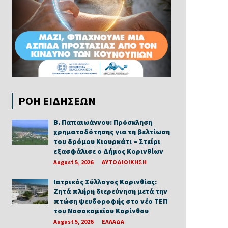
ΡΟΗ ΕΙΔΗΣΕΩΝ
Β. Παπαιωάννου: Πρόσκληση
χρηματοδότησης για τη βελτίωση
του δρόμου Κιουρκάτι – Στείρι
εξασφάλισε ο Δήμος Κορινθίων
August 5, 2026
ΑΥΤΟΔΙΟΙΚΗΣΗ
Ιατρικός Σύλλογος Κορινθίας:
Ζητά πλήρη διερεύνηση μετά την
πτώση ψευδοροφής στο νέο ΤΕΠ
του Νοσοκομείου Κορίνθου
August 5, 2026
ΕΛΛΑΔΑ