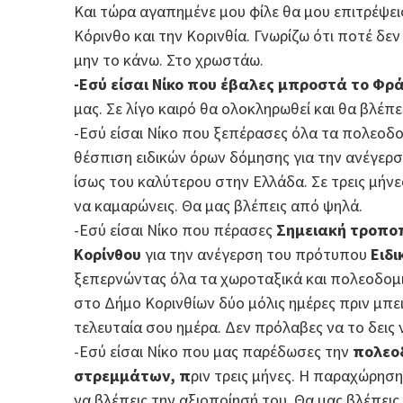
Και τώρα αγαπημένε μου φίλε θα μου επιτρέψει
Κόρινθο και την Κορινθία. Γνωρίζω ότι ποτέ δε
μην το κάνω. Στο χρωστάω.
-Εσύ είσαι Νίκο που έβαλες μπροστά το Φ
μας. Σε λίγο καιρό θα ολοκληρωθεί και θα βλέπ
-Εσύ είσαι Νίκο που ξεπέρασες όλα τα πολεοδο
θέσπιση ειδικών όρων δόμησης για την ανέγερ
ίσως του καλύτερου στην Ελλάδα. Σε τρεις μήνε
να καμαρώνεις. Θα μας βλέπεις από ψηλά.
-Εσύ είσαι Νίκο που πέρασες
Σημειακή τροποπ
Κορίνθου
για την ανέγερση του πρότυπου
Ειδι
ξεπερνώντας όλα τα χωροταξικά και πολεοδομι
στο Δήμο Κορινθίων δύο μόλις ημέρες πριν μπει
τελευταία σου ημέρα. Δεν πρόλαβες να το δεις 
-Εσύ είσαι Νίκο που μας παρέδωσες την
πολεο
στρεμμάτων, π
ριν τρεις μήνες. Η παραχώρησ
να βλέπεις την αξιοποίησή του. Θα μας βλέπεις