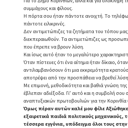
Για το Δήμο Κορινθίων, αλλά και για ολόκληρη 
συμμάχους και φίλους.
Η πόρτα σου ήταν πάντοτε ανοιχτή. Το τηλέφω
πάντοτε ειλικρινές.
Δεν αντιμετώπιζες τα ζητήματα του τόπου μας
διεκπεραιωθούν. Τα αντιμετώπιζες ως προσωπ
που έπρεπε να βρουν λύση.
Και ίσως αυτό ήταν το μεγαλύτερο χαρακτηριστ
Όταν πίστευες ότι ένα αίτημα ήταν δίκαιο, όταν
αντιλαμβανόσουν ότι μια εκκρεμότητα κρατούσ
αποτρέψει από την προσπάθεια να βρεθεί λύση
Με επιμονή, μεθοδικότητα και βαθιά γνώση της 
έβλεπαν αδιέξοδα. Γι’ αυτό και η συμβολή σο
αναπτυξιακών πρωτοβουλιών για την Κορινθία 
Όμως πέραν αυτών καλέ μου φίλε Αξιώθηκες 
εξαιρετικά παιδιά πολιτικούς μηχανικούς, τ
τέσσερα εγγόνια, υπόδειγμα όλοι τους στην