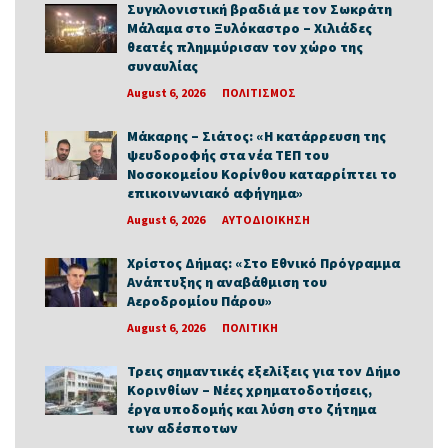
Συγκλονιστική βραδιά με τον Σωκράτη
Μάλαμα στο Ξυλόκαστρο – Χιλιάδες
θεατές πλημμύρισαν τον χώρο της
συναυλίας
August 6, 2026
ΠΟΛΙΤΙΣΜΟΣ
Μάκαρης – Σιάτος: «Η κατάρρευση της
ψευδοροφής στα νέα ΤΕΠ του
Νοσοκομείου Κορίνθου καταρρίπτει το
επικοινωνιακό αφήγημα»
August 6, 2026
ΑΥΤΟΔΙΟΙΚΗΣΗ
Χρίστος Δήμας: «Στο Εθνικό Πρόγραμμα
Ανάπτυξης η αναβάθμιση του
Αεροδρομίου Πάρου»
August 6, 2026
ΠΟΛΙΤΙΚΗ
Τρεις σημαντικές εξελίξεις για τον Δήμο
Κορινθίων – Νέες χρηματοδοτήσεις,
έργα υποδομής και λύση στο ζήτημα
των αδέσποτων