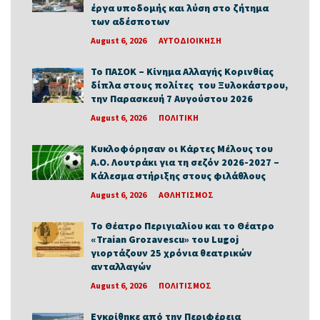
έργα υποδομής και λύση στο ζήτημα
των αδέσποτων
August 6, 2026
ΑΥΤΟΔΙΟΙΚΗΣΗ
Το ΠΑΣΟΚ – Κίνημα Αλλαγής Κορινθίας
δίπλα στους πολίτες του Ξυλοκάστρου,
την Παρασκευή 7 Αυγούστου 2026
August 6, 2026
ΠΟΛΙΤΙΚΗ
Κυκλοφόρησαν οι Κάρτες Μέλους του
Α.Ο. Λουτράκι για τη σεζόν 2026-2027 –
Κάλεσμα στήριξης στους φιλάθλους
August 6, 2026
ΑΘΛΗΤΙΣΜΟΣ
Το Θέατρο Περιγιαλίου και το Θέατρο
«Traian Grozavescu» του Lugoj
γιορτάζουν 25 χρόνια θεατρικών
ανταλλαγών
August 6, 2026
ΠΟΛΙΤΙΣΜΟΣ
Εγκρίθηκε από την Περιφέρεια