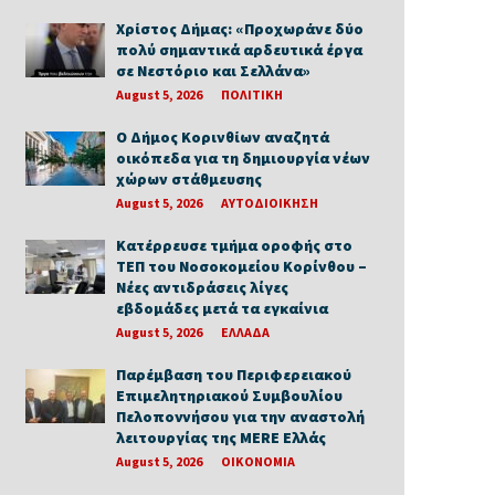
Χρίστος Δήμας: «Προχωράνε δύο
πολύ σημαντικά αρδευτικά έργα
σε Νεστόριο και Σελλάνα»
August 5, 2026
ΠΟΛΙΤΙΚΗ
Ο Δήμος Κορινθίων αναζητά
οικόπεδα για τη δημιουργία νέων
χώρων στάθμευσης
August 5, 2026
ΑΥΤΟΔΙΟΙΚΗΣΗ
Κατέρρευσε τμήμα οροφής στο
ΤΕΠ του Νοσοκομείου Κορίνθου –
Νέες αντιδράσεις λίγες
εβδομάδες μετά τα εγκαίνια
August 5, 2026
ΕΛΛΑΔΑ
Παρέμβαση του Περιφερειακού
Επιμελητηριακού Συμβουλίου
Πελοποννήσου για την αναστολή
λειτουργίας της MERE Ελλάς
August 5, 2026
ΟΙΚΟΝΟΜΙΑ