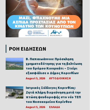
ΡΟΗ ΕΙΔΗΣΕΩΝ
Β. Παπαιωάννου: Πρόσκληση
χρηματοδότησης για τη βελτίωση
του δρόμου Κιουρκάτι – Στείρι
εξασφάλισε ο Δήμος Κορινθίων
August 5, 2026
ΑΥΤΟΔΙΟΙΚΗΣΗ
Ιατρικός Σύλλογος Κορινθίας:
Ζητά πλήρη διερεύνηση μετά την
πτώση ψευδοροφής στο νέο ΤΕΠ
του Νοσοκομείου Κορίνθου
August 5, 2026
ΕΛΛΑΔΑ