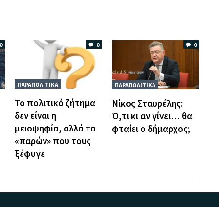
0
0
0
ΠΑΡΑΠΟΛΙΤΙΚΑ
ΠΑΡΑΠΟΛΙΤΙΚΑ
Το πολιτικό ζήτημα
Νίκος Σταυρέλης:
δεν είναι η
Ό,τι κι αν γίνει… θα
μειοψηφία, αλλά το
φταίει ο δήμαρχος;
«παρών» που τους
ξέφυγε