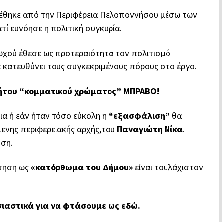
τέθηκε από την
Περιφέρεια Πελοποννήσου
μέσω των
τί ευνόησε η πολιτική συγκυρία.
ωχού
έθεσε ως προτεραιότητα τον πολιτισμό
κατευθύνει τους συγκεκριμένους πόρους στο έργο.
ρτήτου “κομματικού χρώματος” ΜΠΡΑΒΟ!
α ή εάν ήταν τόσο εύκολη η
“εξασφάλιση”
θα
μενης περιφερειακής αρχής,του
Παναγιώτη Νίκα
.
ηση.
ότηση ως
«κατόρθωμα του Δήμου»
είναι τουλάχιστον
σιαστικά για να φτάσουμε ως εδώ.