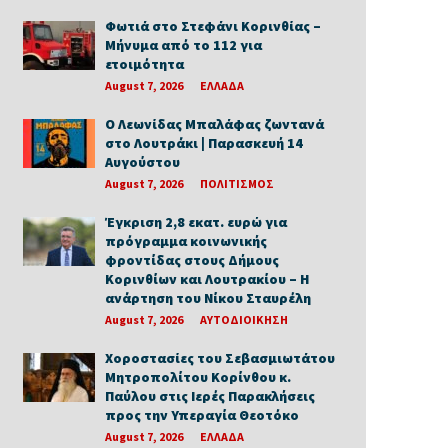
Φωτιά στο Στεφάνι Κορινθίας –
Μήνυμα από το 112 για
ετοιμότητα
August 7, 2026
ΕΛΛΑΔΑ
Ο Λεωνίδας Μπαλάφας ζωντανά
στο Λουτράκι | Παρασκευή 14
Αυγούστου
August 7, 2026
ΠΟΛΙΤΙΣΜΟΣ
Έγκριση 2,8 εκατ. ευρώ για
πρόγραμμα κοινωνικής
φροντίδας στους Δήμους
Κορινθίων και Λουτρακίου – Η
ανάρτηση του Νίκου Σταυρέλη
August 7, 2026
ΑΥΤΟΔΙΟΙΚΗΣΗ
Χοροστασίες του Σεβασμιωτάτου
Μητροπολίτου Κορίνθου κ.
Παύλου στις Ιερές Παρακλήσεις
προς την Υπεραγία Θεοτόκο
August 7, 2026
ΕΛΛΑΔΑ