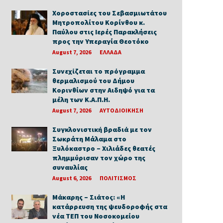
Χοροστασίες του Σεβασμιωτάτου
Μητροπολίτου Κορίνθου κ.
Παύλου στις Ιερές Παρακλήσεις
προς την Υπεραγία Θεοτόκο
August 7, 2026
ΕΛΛΑΔΑ
Συνεχίζεται το πρόγραμμα
θερμαλισμού του Δήμου
Κορινθίων στην Αιδηψό για τα
μέλη των Κ.Α.Π.Η.
August 7, 2026
ΑΥΤΟΔΙΟΙΚΗΣΗ
Συγκλονιστική βραδιά με τον
Σωκράτη Μάλαμα στο
Ξυλόκαστρο – Χιλιάδες θεατές
πλημμύρισαν τον χώρο της
συναυλίας
August 6, 2026
ΠΟΛΙΤΙΣΜΟΣ
Μάκαρης – Σιάτος: «Η
κατάρρευση της ψευδοροφής στα
νέα ΤΕΠ του Νοσοκομείου