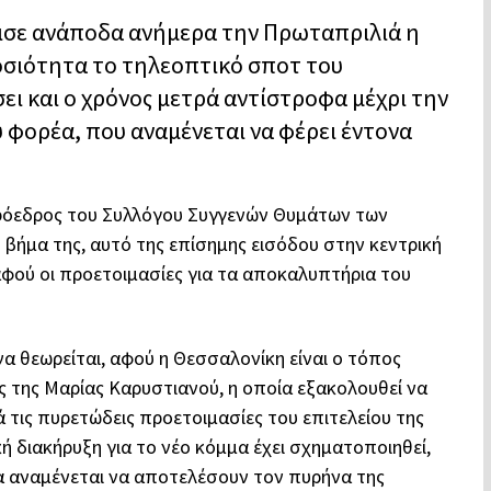
ρισε ανάποδα ανήμερα την Πρωταπριλιά η
οσιότητα το τηλεοπτικό σποτ του
σει και ο χρόνος μετρά αντίστροφα μέχρι την
ύ φορέα, που αναμένεται να φέρει έντονα
Πρόεδρος του Συλλόγου Συγγενών Θυμάτων των
 βήμα της, αυτό της επίσημης εισόδου στην κεντρική
αφού οι προετοιμασίες για τα αποκαλυπτήρια του
α θεωρείται, αφού η Θεσσαλονίκη είναι ο τόπος
 της Μαρίας Καρυστιανού, η οποία εξακολουθεί να
ά τις πυρετώδεις προετοιμασίες του επιτελείου της
κή διακήρυξη για το νέο κόμμα έχει σχηματοποιηθεί,
λα αναμένεται να αποτελέσουν τον πυρήνα της