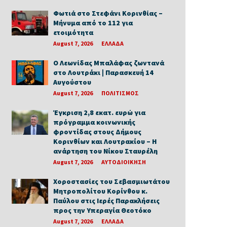
Φωτιά στο Στεφάνι Κορινθίας –
Μήνυμα από το 112 για
ετοιμότητα
August 7, 2026
ΕΛΛΑΔΑ
Ο Λεωνίδας Μπαλάφας ζωντανά
στο Λουτράκι | Παρασκευή 14
Αυγούστου
August 7, 2026
ΠΟΛΙΤΙΣΜΟΣ
Έγκριση 2,8 εκατ. ευρώ για
πρόγραμμα κοινωνικής
φροντίδας στους Δήμους
Κορινθίων και Λουτρακίου – Η
ανάρτηση του Νίκου Σταυρέλη
August 7, 2026
ΑΥΤΟΔΙΟΙΚΗΣΗ
Χοροστασίες του Σεβασμιωτάτου
Μητροπολίτου Κορίνθου κ.
Παύλου στις Ιερές Παρακλήσεις
προς την Υπεραγία Θεοτόκο
August 7, 2026
ΕΛΛΑΔΑ