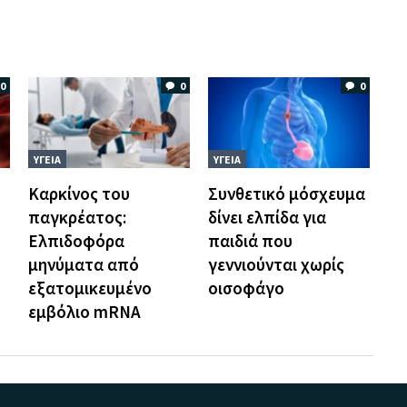
0
0
0
ΥΓΕΙΑ
ΥΓΕΙΑ
Καρκίνος του
Συνθετικό μόσχευμα
παγκρέατος:
δίνει ελπίδα για
Ελπιδοφόρα
παιδιά που
μηνύματα από
γεννιούνται χωρίς
εξατομικευμένο
οισοφάγο
εμβόλιο mRNA