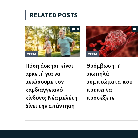
RELATED POSTS
0
ΥΓΕΙΑ
ΥΓΕΙΑ
Πόση άσκηση είναι
Θρόμβωση: 7
αρκετή για να
σιωπηλά
μειώσουμε τον
συμπτώματα που
καρδιαγγειακό
πρέπει να
κίνδυνο; Νέα μελέτη
προσέξετε
δίνει την απάντηση