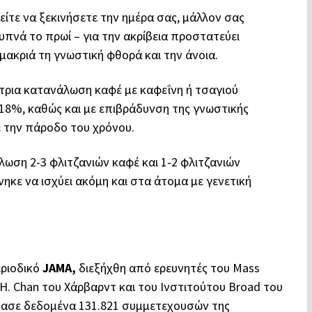
είτε να ξεκινήσετε την ημέρα σας, μάλλον σας
πνά το πρωί – για την ακρίβεια προστατεύει
κριά τη γνωστική φθορά και την άνοια.
έτρια κατανάλωση καφέ με καφεΐνη ή τσαγιού
 18%, καθώς και με επιβράδυνση της γνωστικής
ε την πάροδο του χρόνου.
ωση 2-3 φλιτζανιών καφέ και 1-2 φλιτζανιών
ηκε να ισχύει ακόμη και στα άτομα με γενετική
εριοδικό
JAMA,
διεξήχθη από ερευνητές του Mass
.H. Chan του Χάρβαρντ και του Ινστιτούτου Broad του
έτασε δεδομένα 131.821 συμμετεχουσών της