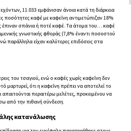
χόντων, 11.033 εμφάνισαν άνοια κατά τη διάρκεια
ες ποσότητες καφέ με καφεΐνη αντιμετώπιζαν 18%
υς έπιναν σπάνια ή ποτέ καφέ. Τα άτομα του… καφέ
ιμενικής γνωστικής φθοράς (7,8% έναντι ποσοστού
νώ παράλληλα είχαν καλύτερες επιδόσεις στα
εις του τσαγιού, ενώ ο καφές χωρίς καφεΐνη δεν
ό μαρτυρεί, ότι η καφεΐνη πρέπει να αποτελεί το
ι απαιτούνται περαιτέρω μελέτες, προκειμένου να
ίσω από την πιθανή σύνδεση.
μεγάλης κατανάλωσης
 επίδραση για τον εγκέφαλο παρατηρήθηκε στους