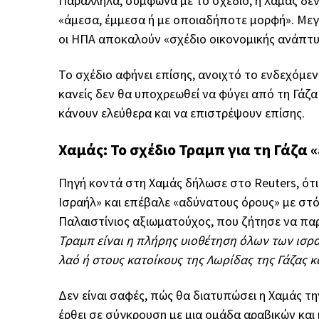
Παράλληλα, σύμφωνα με το σχέδιο, η Χαμάς δεν
«άμεσα, έμμεσα ή με οποιαδήποτε μορφή». Μεγ
οι ΗΠΑ αποκαλούν «σχέδιο οικονομικής ανάπτυξ
Το σχέδιο αφήνει επίσης, ανοιχτό το ενδεχόμεν
κανείς δεν θα υποχρεωθεί να φύγει από τη Γάζ
κάνουν ελεύθερα και να επιστρέψουν επίσης.
Χαμάς: Το σχέδιο Τραμπ για τη Γάζα
Πηγή κοντά στη Χαμάς δήλωσε στο Reuters, ότι
Ισραήλ» και επέβαλε «αδύνατους όρους» με στ
Παλαιστίνιος αξιωματούχος, που ζήτησε να παρ
Τραμπ είναι η πλήρης υιοθέτηση όλων των ισρ
λαό ή στους κατοίκους της Λωρίδας της Γάζας 
Δεν είναι σαφές, πώς θα διατυπώσει η Χαμάς τ
έρθει σε σύγκρουση με μια ομάδα αραβικών κα