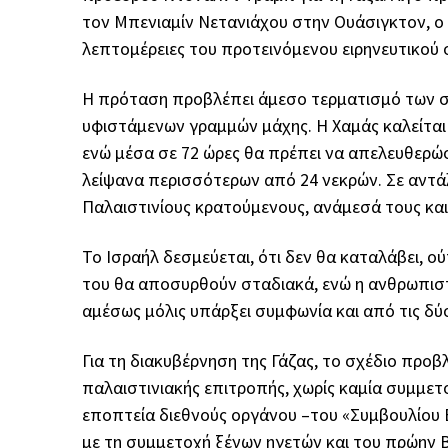
τον Μπενιαμίν Νετανιάχου στην Ουάσιγκτον, ο 
λεπτομέρειες του προτεινόμενου ειρηνευτικού 
Η πρόταση προβλέπει άμεσο τερματισμό των σ
υφιστάμενων γραμμών μάχης. Η Χαμάς καλείται 
ενώ μέσα σε 72 ώρες θα πρέπει να απελευθερώσ
λείψανα περισσότερων από 24 νεκρών. Σε αντά
Παλαιστινίους κρατούμενους, ανάμεσά τους και 
Το Ισραήλ δεσμεύεται, ότι δεν θα καταλάβει, ο
του θα αποσυρθούν σταδιακά, ενώ η ανθρωπιστι
αμέσως μόλις υπάρξει συμφωνία και από τις δύ
Για τη διακυβέρνηση της Γάζας, το σχέδιο προβ
παλαιστινιακής επιτροπής, χωρίς καμία συμμετο
εποπτεία διεθνούς οργάνου –του «Συμβουλίου 
με τη συμμετοχή ξένων ηγετών και του πρώην