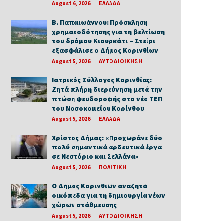
August 6, 2026
ΕΛΛΑΔΑ
Β. Παπαιωάννου: Πρόσκληση
χρηματοδότησης για τη βελτίωση
του δρόμου Κιουρκάτι – Στείρι
εξασφάλισε ο Δήμος Κορινθίων
August 5, 2026
ΑΥΤΟΔΙΟΙΚΗΣΗ
Ιατρικός Σύλλογος Κορινθίας:
Ζητά πλήρη διερεύνηση μετά την
πτώση ψευδοροφής στο νέο ΤΕΠ
του Νοσοκομείου Κορίνθου
August 5, 2026
ΕΛΛΑΔΑ
Χρίστος Δήμας: «Προχωράνε δύο
πολύ σημαντικά αρδευτικά έργα
σε Νεστόριο και Σελλάνα»
August 5, 2026
ΠΟΛΙΤΙΚΗ
Ο Δήμος Κορινθίων αναζητά
οικόπεδα για τη δημιουργία νέων
χώρων στάθμευσης
August 5, 2026
ΑΥΤΟΔΙΟΙΚΗΣΗ