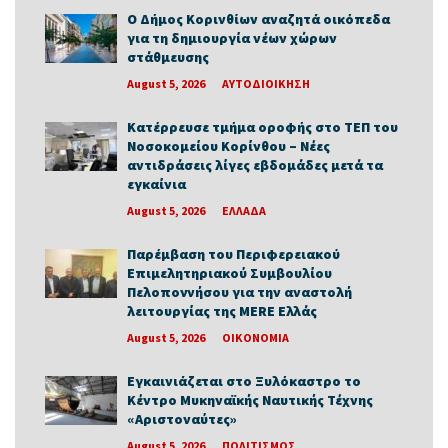
Ο Δήμος Κορινθίων αναζητά οικόπεδα
για τη δημιουργία νέων χώρων
στάθμευσης
August 5, 2026
ΑΥΤΟΔΙΟΙΚΗΣΗ
Κατέρρευσε τμήμα οροφής στο ΤΕΠ του
Νοσοκομείου Κορίνθου – Νέες
αντιδράσεις λίγες εβδομάδες μετά τα
εγκαίνια
August 5, 2026
ΕΛΛΑΔΑ
Παρέμβαση του Περιφερειακού
Επιμελητηριακού Συμβουλίου
Πελοποννήσου για την αναστολή
λειτουργίας της MERE Ελλάς
August 5, 2026
ΟΙΚΟΝΟΜΙΑ
Εγκαινιάζεται στο Ξυλόκαστρο το
Κέντρο Μυκηναϊκής Ναυτικής Τέχνης
«Αριστοναύτες»
August 5, 2026
ΠΟΛΙΤΙΣΜΟΣ