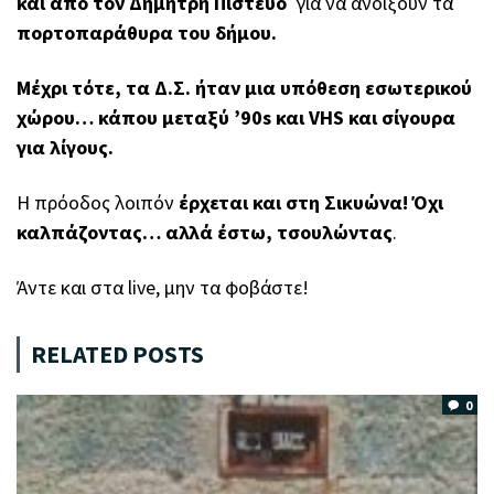
και από τον Δημήτρη Πιστεύο
για να ανοίξουν τα
πορτοπαράθυρα του δήμου.
Μέχρι τότε, τα Δ.Σ. ήταν μια υπόθεση εσωτερικού
χώρου… κάπου μεταξύ ’90s και VHS και σίγουρα
για λίγους.
Η πρόοδος λοιπόν
έρχεται και στη Σικυώνα! Όχι
καλπάζοντας… αλλά έστω, τσουλώντας
.
Άντε και στα live, μην τα φοβάστε!
RELATED POSTS
0