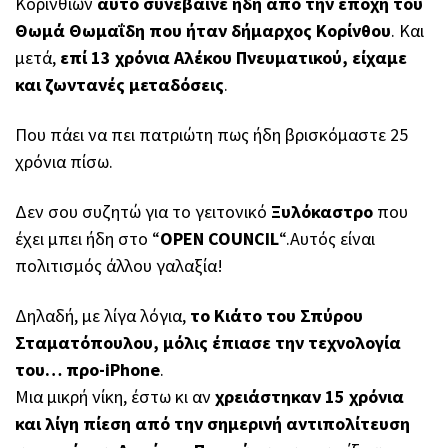
Κορινθίων
αυτό συνέβαινε ήδη από την εποχή του
Θωμά Θωμαΐδη που ήταν δήμαρχος Κορίνθου
. Και
μετά,
επί 13 χρόνια Αλέκου Πνευματικού, είχαμε
και ζωντανές μεταδόσεις
.
Που πάει να πει πατριώτη πως ήδη βρισκόμαστε 25
χρόνια πίσω.
Δεν σου συζητώ για το γειτονικό
Ξυλόκαστρο
που
έχει μπει ήδη στο “
OPEN COUNCIL
“.Αυτός είναι
πολιτισμός άλλου γαλαξία!
Δηλαδή, με λίγα λόγια,
το Κιάτο του Σπύρου
Σταματόπουλου, μόλις έπιασε την τεχνολογία
του… προ-iPhone
.
Μια μικρή νίκη, έστω κι αν
χρειάστηκαν 15 χρόνια
και λίγη πίεση από την σημερινή αντιπολίτευση