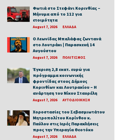
Φωτιά στο Στεφάνι Κορινθίας –
Μήνυμα από το 112 για
ετοιμότητα
August 7, 2026
ΕΛΛΑΔΑ
Ο Λεωνίδας Μπαλάφας ζωντανά
στο Λουτράκι | Παρασκευή 14
Αυγούστου
August 7, 2026
ΠΟΛΙΤΙΣΜΟΣ
Έγκριση 2,8 εκατ. ευρώ για
πρόγραμμα κοινωνικής
φροντίδας στους Δήμους
Κορινθίων και Λουτρακίου – Η
ανάρτηση του Νίκου Σταυρέλη
August 7, 2026
ΑΥΤΟΔΙΟΙΚΗΣΗ
Χοροστασίες του Σεβασμιωτάτου
Μητροπολίτου Κορίνθου κ.
Παύλου στις Ιερές Παρακλήσεις
προς την Υπεραγία Θεοτόκο
August 7, 2026
ΕΛΛΑΔΑ