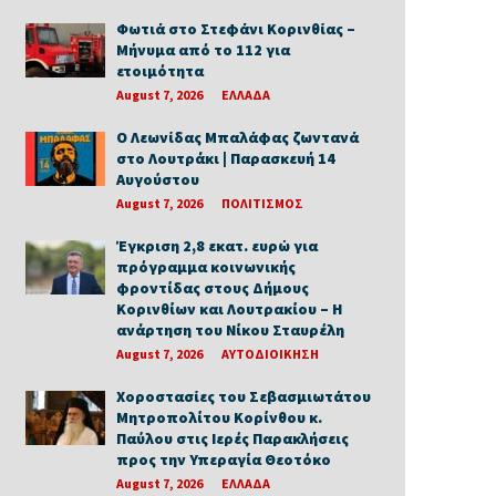
Φωτιά στο Στεφάνι Κορινθίας –
Μήνυμα από το 112 για
ετοιμότητα
August 7, 2026
ΕΛΛΑΔΑ
Ο Λεωνίδας Μπαλάφας ζωντανά
στο Λουτράκι | Παρασκευή 14
Αυγούστου
August 7, 2026
ΠΟΛΙΤΙΣΜΟΣ
Έγκριση 2,8 εκατ. ευρώ για
πρόγραμμα κοινωνικής
φροντίδας στους Δήμους
Κορινθίων και Λουτρακίου – Η
ανάρτηση του Νίκου Σταυρέλη
August 7, 2026
ΑΥΤΟΔΙΟΙΚΗΣΗ
Χοροστασίες του Σεβασμιωτάτου
Μητροπολίτου Κορίνθου κ.
Παύλου στις Ιερές Παρακλήσεις
προς την Υπεραγία Θεοτόκο
August 7, 2026
ΕΛΛΑΔΑ