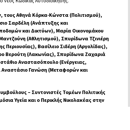
 ο νέος Κώδικας Αυτοδιοίκησης.
, τους Αθηνά Κόρκα-Κώνστα (Πολιτισμού),
σιο Σαρδέλη (Ανάπτυξης και
Υποδομών και Δικτύων), Μαρία Οικονομάκου
 Μαντζούνη (Αθλητισμού), Σπυρίδωνα Τζινιέρη
ης Περιουσίας), Βασίλειο Σιδέρη (Αργολίδας),
ο Βερούτη (Λακωνίας), Σπυρίδωνα Ζαχαριά
Ευστάθιο Αναστασόπουλο (Ενέργειας,
αι Αναστάσιο Γανώση (Μεταφορών και
υμβούλους – Συντονιστές Τομέων Πολιτικής
όσια Υγεία και ο Περικλής Νικολακέας στην