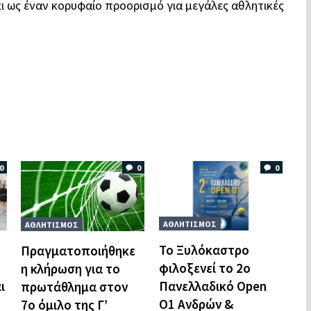
ι ως έναν κορυφαίο προορισμό για μεγάλες αθλητικές
0
0
0
ΑΘΛΗΤΙΣΜΟΣ
ΑΘΛΗΤΙΣΜΟΣ
Το Ξυλόκαστρο
Πραγματοποιήθηκε
φιλοξενεί το 2ο
η κλήρωση για το
ι
Πανελλαδικό Open
πρωτάθλημα στον
O1 Ανδρών &
7ο όμιλο της Γ’