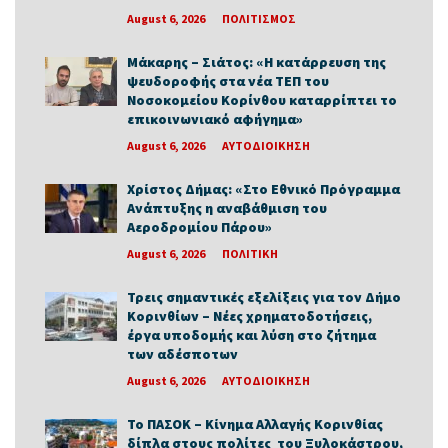
August 6, 2026
ΠΟΛΙΤΙΣΜΟΣ
Μάκαρης – Σιάτος: «Η κατάρρευση της
ψευδοροφής στα νέα ΤΕΠ του
Νοσοκομείου Κορίνθου καταρρίπτει το
επικοινωνιακό αφήγημα»
August 6, 2026
ΑΥΤΟΔΙΟΙΚΗΣΗ
Χρίστος Δήμας: «Στο Εθνικό Πρόγραμμα
Ανάπτυξης η αναβάθμιση του
Αεροδρομίου Πάρου»
August 6, 2026
ΠΟΛΙΤΙΚΗ
Τρεις σημαντικές εξελίξεις για τον Δήμο
Κορινθίων – Νέες χρηματοδοτήσεις,
έργα υποδομής και λύση στο ζήτημα
των αδέσποτων
August 6, 2026
ΑΥΤΟΔΙΟΙΚΗΣΗ
Το ΠΑΣΟΚ – Κίνημα Αλλαγής Κορινθίας
δίπλα στους πολίτες του Ξυλοκάστρου,