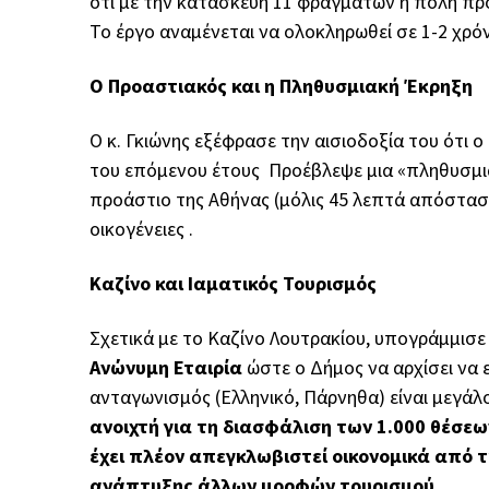
ότι με την κατασκευή 11 φραγμάτων η πόλη προ
Το έργο αναμένεται να ολοκληρωθεί σε 1-2 χρόν
Ο Προαστιακός και η Πληθυσμιακή Έκρηξη
Ο κ. Γκιώνης εξέφρασε την αισιοδοξία του ότι 
του επόμενου έτους Προέβλεψε μια «πληθυσμια
προάστιο της Αθήνας (μόλις 45 λεπτά απόστασ
οικογένειες .
Καζίνο και Ιαματικός Τουρισμός
Σχετικά με το Καζίνο Λουτρακίου, υπογράμμισε
Ανώνυμη Εταιρία
ώστε ο Δήμος να αρχίσει να 
ανταγωνισμός (Ελληνικό, Πάρνηθα) είναι μεγάλο
ανοιχτή για τη διασφάλιση των 1.000 θέσεω
έχει πλέον απεγκλωβιστεί οικονομικά από 
ανάπτυξης άλλων μορφών τουρισμού .