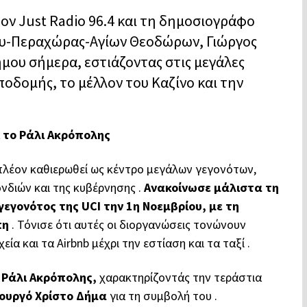
τον Just Radio 96.4 και τη δημοσιογράφο
ου-Περαχώρας-Αγίων Θεοδώρων, Γιώργος
ήμου σήμερα, εστιάζοντας στις μεγάλες
οδομής, το μέλλον του Καζίνο και την
 το Ράλι Ακρόπολης
 πλέον καθιερωθεί ως κέντρο μεγάλων γεγονότων,
διών και της κυβέρνησης .
Ανακοίνωσε μάλιστα τη
εγονότος της UCI την 1η Νοεμβρίου, με τη
πη
. Τόνισε ότι αυτές οι διοργανώσεις τονώνουν
ία και τα Airbnb μέχρι την εστίαση και τα ταξί .
 Ράλι Ακρόπολης,
χαρακτηρίζοντάς την τεράστια
ουργό Χρίστο Δήμα
για τη συμβολή του .