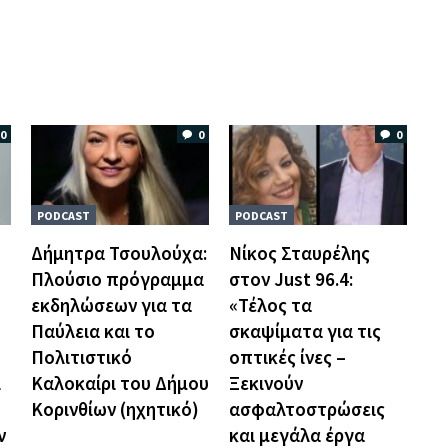
0
0
0
PODCAST
PODCAST
Δήμητρα Τσουλούχα:
Νίκος Σταυρέλης
ό
Πλούσιο πρόγραμμα
στον Just 96.4:
εκδηλώσεων για τα
«Τέλος τα
Παύλεια και το
σκαψίματα για τις
Πολιτιστικό
οπτικές ίνες –
ι
Καλοκαίρι του Δήμου
Ξεκινούν
Κορινθίων (ηχητικό)
ασφαλτοστρώσεις
ν
και μεγάλα έργα