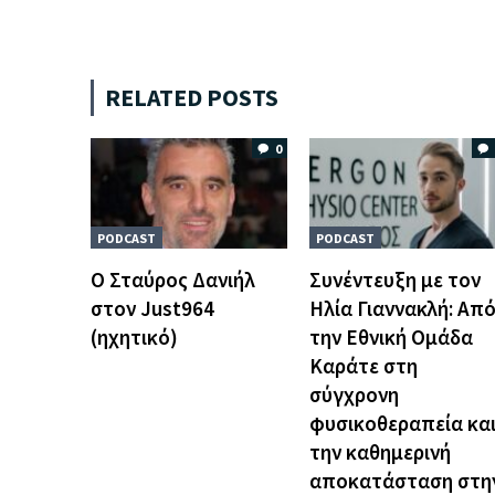
RELATED POSTS
0
PODCAST
PODCAST
O Σταύρος Δανιήλ
Συνέντευξη με τον
στον Just964
Ηλία Γιαννακλή: Απ
(ηχητικό)
την Εθνική Ομάδα
Καράτε στη
σύγχρονη
φυσικοθεραπεία κα
την καθημερινή
αποκατάσταση στη