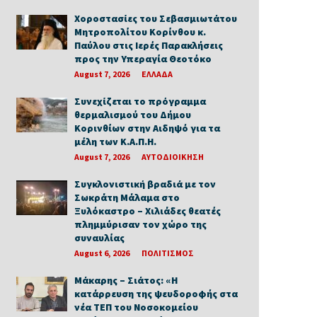
Χοροστασίες του Σεβασμιωτάτου
Μητροπολίτου Κορίνθου κ.
Παύλου στις Ιερές Παρακλήσεις
προς την Υπεραγία Θεοτόκο
August 7, 2026
ΕΛΛΑΔΑ
Συνεχίζεται το πρόγραμμα
θερμαλισμού του Δήμου
Κορινθίων στην Αιδηψό για τα
μέλη των Κ.Α.Π.Η.
August 7, 2026
ΑΥΤΟΔΙΟΙΚΗΣΗ
Συγκλονιστική βραδιά με τον
Σωκράτη Μάλαμα στο
Ξυλόκαστρο – Χιλιάδες θεατές
πλημμύρισαν τον χώρο της
συναυλίας
August 6, 2026
ΠΟΛΙΤΙΣΜΟΣ
Μάκαρης – Σιάτος: «Η
κατάρρευση της ψευδοροφής στα
νέα ΤΕΠ του Νοσοκομείου