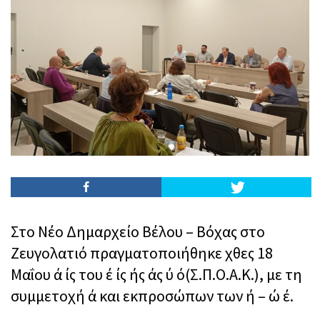
Στο Νέο Δημαρχείο Βέλου – Βόχας στο
Ζευγολατιό πραγματοποιήθηκε χθες 18
Μαΐου ά ίς του έ ίς ής άς ύ ό(Σ.Π.Ο.Α.Κ.), με τη
συμμετοχή ά και εκπροσώπων των ή – ώ έ.