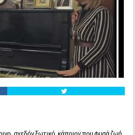
έρινο, σχεδόν ξωτικό κάποιον που φυσά ζωή