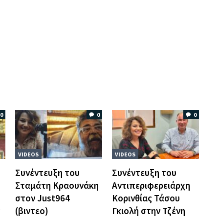
0
0
0
VIDEOS
VIDEOS
Συνέντευξη του
Συνέντευξη του
Σταμάτη Κραουνάκη
Αντιπεριφερειάρχη
στον Just964
Κορινθίας Τάσου
ς
(βιντεο)
Γκιολή στην Τζένη