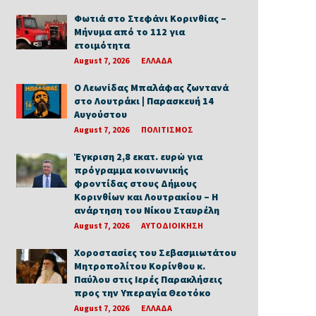
Φωτιά στο Στεφάνι Κορινθίας –
Μήνυμα από το 112 για
ετοιμότητα
August 7, 2026
ΕΛΛΑΔΑ
Ο Λεωνίδας Μπαλάφας ζωντανά
στο Λουτράκι | Παρασκευή 14
Αυγούστου
August 7, 2026
ΠΟΛΙΤΙΣΜΟΣ
Έγκριση 2,8 εκατ. ευρώ για
πρόγραμμα κοινωνικής
φροντίδας στους Δήμους
Κορινθίων και Λουτρακίου – Η
ανάρτηση του Νίκου Σταυρέλη
August 7, 2026
ΑΥΤΟΔΙΟΙΚΗΣΗ
Χοροστασίες του Σεβασμιωτάτου
Μητροπολίτου Κορίνθου κ.
Παύλου στις Ιερές Παρακλήσεις
προς την Υπεραγία Θεοτόκο
August 7, 2026
ΕΛΛΑΔΑ