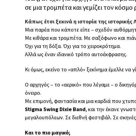
σε μια τρομπέτα και γεμίζει τον κόσμο 
Κάπως έτσι ξεκινά η ιστορία της ιστορικής 
Μια παρέα που κάποτε είπε – σχεδόν αυθόρμητα
Με κιθάρα και τρομπέτα. Με σαξόφωνο και πιάν
Όχι για τη δόξα. Όχι για το χειροκρότημα.
Αλλά ως έναν ιδανικό τρόπο αυτοέκφρασης.
Κι όμως, εκείνο το «απλό» ξεκίνημα έμελλε να γ
Ο αρχηγός – το «αερικό» που λέγαμε – ο δικηγ
όνειρο.
Με επιμονή, φαντασία και μια καρδιά που χτυπ
Stigma Swing Dixie Band
, και την έκανε γνω
μεγαλουπόλεων. Σε διεθνή φεστιβάλ. Σε σκηνές
Και το πιο μαγικό;