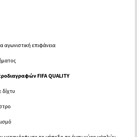
έα αγωνιστική επιφάνεια
ήματος
προδιαγραφών FIFA QUALITY
 δίχτυ
αστρο
λισμό
ου μεταμόρφωσε το γήπεδο σε έναν χώρο υψηλών