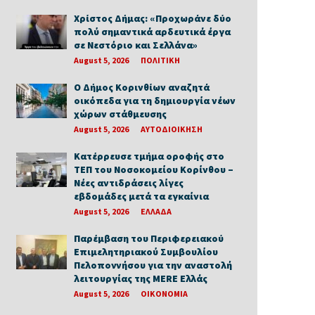
Χρίστος Δήμας: «Προχωράνε δύο
πολύ σημαντικά αρδευτικά έργα
σε Νεστόριο και Σελλάνα»
August 5, 2026
ΠΟΛΙΤΙΚΗ
Ο Δήμος Κορινθίων αναζητά
οικόπεδα για τη δημιουργία νέων
χώρων στάθμευσης
August 5, 2026
ΑΥΤΟΔΙΟΙΚΗΣΗ
Κατέρρευσε τμήμα οροφής στο
ΤΕΠ του Νοσοκομείου Κορίνθου –
Νέες αντιδράσεις λίγες
εβδομάδες μετά τα εγκαίνια
August 5, 2026
ΕΛΛΑΔΑ
Παρέμβαση του Περιφερειακού
Επιμελητηριακού Συμβουλίου
Πελοποννήσου για την αναστολή
λειτουργίας της MERE Ελλάς
August 5, 2026
ΟΙΚΟΝΟΜΙΑ