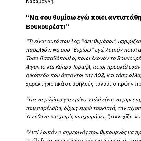
Καραμανλή.
“Να σου θυμίσω εγώ ποιοι αντιστάθη
Βουκουρέστι”
“Τι είναι αυτά που λες; “Δεν θυμάσαι”, ισχυρίζ
παρελθόν; Να σου “θυμίσω” εγώ λοιπόν ποιοι α
Τάσο Παπαδόπουλο, ποιοι έκαναν το Βουκουρέσ
Αίγυπτο και Κύπρο-Ισραήλ, ποιοι προσκάλεσαν κ
οικόπεδα που άπτονται της ΑΟΖ, και τόσα άλλα
χαρακτηριστικά σε υψηλούς τόνους ο πρώην π
“Για να μιλήσω για εμένα, καλό είναι να μην ε
που παρέλαβα, δίχως ευρώ τσακιστό, την αξιοπ
Υπεύθυνα και χωρίς υποχωρήσεις”,
συνεχίζει κα
“Αντί λοιπόν ο σημερινός πρωθυπουργός να προ
επέλεξε το να συνεχίσει την επιχείρηση μετατ