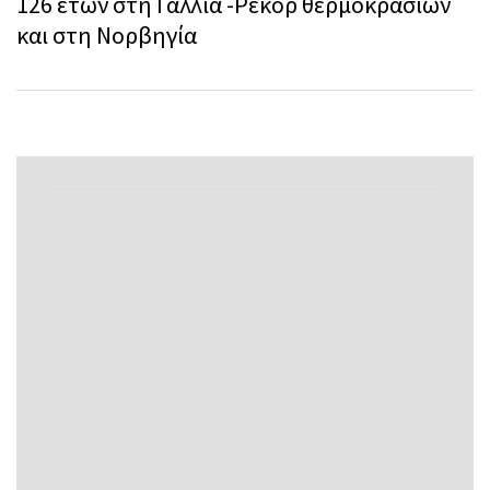
126 ετών στη Γαλλία -Ρεκόρ θερμοκρασιών
και στη Νορβηγία