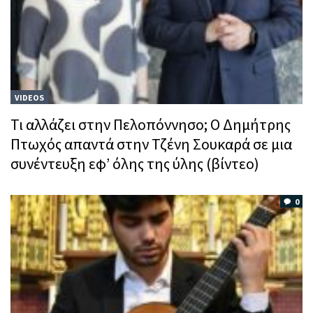
VIDEOS
Τι αλλάζει στην Πελοπόννησο; Ο Δημήτρης
Πτωχός απαντά στην Τζένη Σουκαρά σε μια
συνέντευξη εφ’ όλης της ύλης (βίντεο)
0