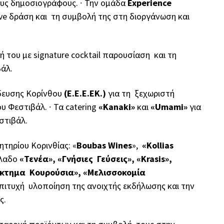
υς δημοσιογράφους.
∙
Την ομάδα
Experience
live δράση και τη συμβολή της στη διοργάνωση και
ή του με signature cocktail παρουσίαση και τη
βάλ.
ίδευσης Κορίνθου
(Ε.Ε.Ε.ΕΚ.)
για τη ξεχωριστή
ου Φεστιβάλ.
∙
Τα catering
«Kanaki»
και
«Umami»
για
στιβάλ.
τηρίου Κορινθίας: «
Boubas Wines
»,
«Kollias
όλαδο
«Τενέα», «Γνήσιες Γεύσεις», «Krasis»,
κτημα Κουρούσια», «Μελισσοκομία
επιτυχή υλοποίηση της ανοιχτής εκδήλωσης και την
ς.