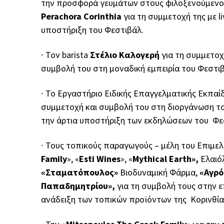
την προσφορά γευμάτων στους φιλοξενούμενο
Perachora Corinthia
για τη συμμετοχή της με 
υποστήριξη του Φεστιβάλ.
∙
Τον barista
Στέλιο Καλογερή
για τη συμμετοχ
συμβολή του στη μοναδική εμπειρία του
Φεστι
∙
Το Εργαστήριο Ειδικής Επαγγελματικής Εκπα
συμμετοχή και συμβολή του στη διοργάνωση τ
την άρτια υποστήριξη των εκδηλώσεων του Φε
∙
Τους τοπικούς παραγωγούς – μέλη του Επιμελη
Family
», «
Εsti Wines
», «
Mythical Earth»,
Ελαι
«Σταματόπουλος»
Βιοδυναμική Φάρμα,
«Αγρό
Παπαδημητρίου»,
για τη συμβολή τους στην 
ανάδειξη των τοπικών προϊόντων της Κορινθία