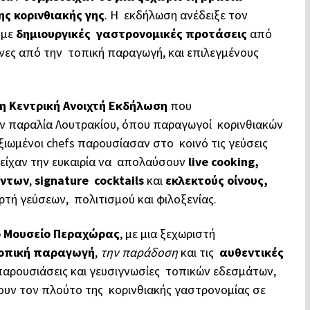
ς κορινθιακής γης
. Η εκδήλωση ανέδειξε τον
 με
δημιουργικές γαστρονομικές προτάσεις
από
νες από την τοπική παραγωγή, και επιλεγμένους
η Κεντρική Ανοιχτή Εκδήλωση
που
ην παραλία Λουτρακίου, όπου παραγωγοί κορινθιακών
ξιωμένοι chefs παρουσίασαν στο κοινό τις γεύσεις
ες είχαν την ευκαιρία να απολαύσουν
live cooking,
όντων
,
signature cocktails
και
εκλεκτούς οίνους,
ορτή γεύσεων, πολιτισμού και φιλοξενίας.
 Μουσείο Περαχώρας
, με μια ξεχωριστή
οπική παραγωγή
,
την παράδοση
και τις
αυθεντικές
 παρουσιάσεις και γευσιγνωσίες τοπικών εδεσμάτων,
ίσουν τον πλούτο της κορινθιακής γαστρονομίας σε