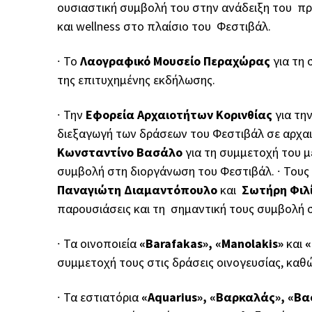
ουσιαστική συμβολή του στην ανάδειξη του πρ
και wellness στο πλαίσιο του Φεστιβάλ.
∙
Το
Λαογραφικό Μουσείο Περαχώρας
για τη
της επιτυχημένης εκδήλωσης.
∙
Την
Εφορεία Αρχαιοτήτων Κορινθίας
για τη
διεξαγωγή των δράσεων του Φεστιβάλ σε αρχα
Κωνσταντίνο Βασάλο
για τη συμμετοχή του μ
συμβολή στη διοργάνωση του Φεστιβάλ.
∙
Τους 
Παναγιώτη Διαμαντόπουλο
και
Σωτήρη Φι
παρουσιάσεις και τη σημαντική τους συμβολή
∙
Τα οινοποιεία
«Barafakas», «Manolakis»
και
«
συμμετοχή τους στις δράσεις οινογευσίας, καθ
∙
Τα εστιατόρια
«Aquarius», «Βαρκαλάς», «Βα