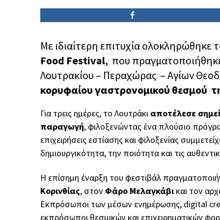
Με ιδιαίτερη επιτυχία ολοκληρώθηκε 
Food Festival
, που πραγματοποιήθηκε 
Λουτρακίου – Περαχώρας – Αγίων Θεο
κορυφαίου γαστρονομικού θεσμού τη
Για τρεις ημέρες, το Λουτράκι
αποτέλεσε σημε
παραγωγή
, φιλοξενώντας ένα πλούσιο πρόγρ
επιχειρήσεις εστίασης και φιλοξενίας συμμετε
δημιουργικότητα, την ποιότητα και τις αυθεντι
Η επίσημη έναρξη του φεστιβάλ πραγματοποιή
Κορινθίας
, στον
Φάρο Μελαγκάβι
και τον αρ
Εκπρόσωποι των μέσων ενημέρωσης, digital cre
εκπρόσωποι θεσμικών και επιχειρηματικών φο