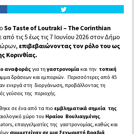
το
5ο Taste of Loutraki – The Corinthian
από τις 5 έως τις 7 Ιουνίου 2026 στον Δήμο
δώρων,
επιβεβαιώνοντας τον ρόλο του ως
ς Κορινθίας.
ίο αναφοράς
για τη
γαστρονομία
και την
τοπική
αμμα δράσεων και εμπειριών. Περισσότερες από 45
ίχαν ενεργά στη διοργάνωση, προβάλλοντας τη
κές γεύσεις της περιοχής
.
θηκε σε ένα από τα πιο
εμβληματικά σημεία της
χαιολογικό χώρο του
Ηραίου Βουλιαγμένης
.
ators, επαγγελματίες της γαστρονομίας, καθώς και
ρέων
συμμετείχαν σε μια ξεχωριστή βραδιά