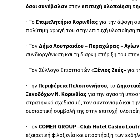
όσοι συνέβαλαν
στην
επιτυχή υλοποίηση τ
∙
Το
Επιμελητήριο Κορινθίας
για την άψογη σ
πολύτιμη αρωγή του στην επιτυχή υλοποίηση 
∙
Τον
Δήμο Λουτρακίου – Περαχώρας – Αγίω
συνδιοργάνωση και τη διαρκή στήριξή του στη
∙
Τον Σύλλογο Επισιτιστών
«Ξένιος Ζεύς»
για 
∙
Την
Περιφέρεια Πελοποννήσου
, το
Δημοτικό
Ξενοδόχων Ν. Κορινθίας
για την αγαστή υποσ
στρατηγικό σχεδιασμό, τον συντονισμό και την
ουσιαστική συμβολή της στην επιτυχή υλοποί
∙
Τον
COMER GROUP
–
Club Hotel Casino Lout
εξαιρετική φιλοξενία και υποστήριξη των εκδ