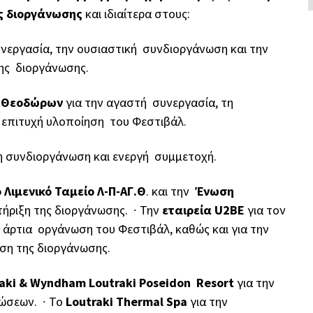
ης διοργάνωσης
και ιδιαίτερα στους:
υνεργασία, την ουσιαστική συνδιοργάνωση και την
της διοργάνωσης.
ν Θεοδώρων
για την αγαστή συνεργασία, τη
ν επιτυχή υλοποίηση του Φεστιβάλ.
τη συνδιοργάνωση και ενεργή συμμετοχή.
 Λιμενικό Ταμείο Λ-Π-ΑΓ.Θ
. και την
Ένωση
τήριξη της διοργάνωσης.
∙
Την
εταιρεία U2BE
για τον
 άρτια οργάνωση του Φεστιβάλ, καθώς και για την
ηση της διοργάνωσης.
raki & Wyndham Loutraki Poseidon Resort
για την
ηλώσεων.
∙
Το
Loutraki Thermal Spa
για την