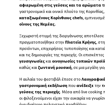
αφιερωμένη στις γεύσεις και τα αρώματα τη
γαστρονομικό και οινικό πλούτο της Κορινθίας,
καταξιωμένους Κορίνθιους chefs
, εμπνευσμέ
οίνους της Νεμέας.
Ξεχωριστή στιγμή της διοργάνωσης αποτέλεσε
πραγματοποιήθηκε στην
Πλατεία Κρήνης
, στ
προϊόντων, επιχειρήσεις τυποποίησης και κατα
και τις δημιουργίες της περιοχής. Οι επισκέπτ
γευσιγνωσίες
και
οινογνωσίες τοπικών προϊ
καθώς και
ζωντανή μουσική
, σε μια μεγάλη γι
Η αυλαία του φεστιβάλ έπεσε στο
Λαογραφικό
γαστρονομική εκδήλωση
που
ανέδειξε
την
τ
γεύσεις της περιοχής
. Μέσα από live cooking
οι φιλοξενούμενοι είχαν την ευκαιρία να γνωρ
ένα ιδιαίτερο πολιτιστικό περιβάλλον.