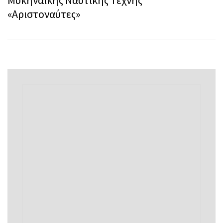
Μυκηναϊκής Ναυτικής Τέχνης
«Αριστοναύτες»