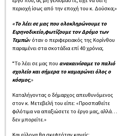
έργο που, ας μη γελιόμαστε, είχε να δει η
περιοχή ίσως από την εποχή του κ. Δούσκα;»
«Το λέει σε μας που ολοκληρώνουμε το
Ειρηνοδικείο,
φωτίζουμε τον Δρόμο των
Τεμπώ
ν όταν ο περιφερειακός της Κορίνθου
παραμένει στα σκοτάδια επί 40 χρόνια;
“Το λέει σε μας που
ανακαινίσαμε το παλιό
σχολείο και σήμερα το καμαρώνει όλος ο
κόσμος
;»
Καταλήγοντας ο δήμαρχος απευθυνόμενος
στον κ. Μετεβελή του είπε: «Προσπαθείτε
φιλότιμα να απαξιώσετε το έργο μας, αλλά…
δεν μπορείτε.»
Και εύλογα θα σκεφτόταν κανείς: