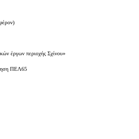
αφέρον)
κών έργων περιοχής Σχίνου»
ληση ΠΕΛ65