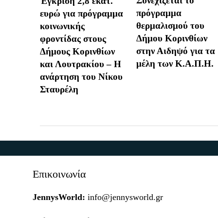
Συνεχίζεται το
Έγκριση 2,8 εκατ.
πρόγραμμα
ευρώ για πρόγραμμα
θερμαλισμού του
κοινωνικής
Δήμου Κορινθίων
φροντίδας στους
στην Αιδηψό για τα
Δήμους Κορινθίων
μέλη των Κ.Α.Π.Η.
και Λουτρακίου – Η
ανάρτηση του Νίκου
Σταυρέλη
Επικοινωνία
JennysWorld:
info@jennysworld.gr