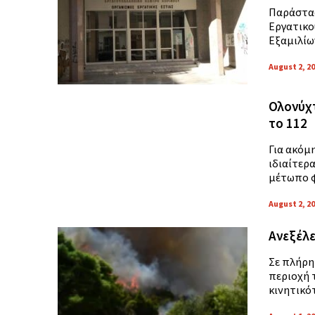
Παράστασ
Εργατικο
Εξαμιλίω
August 2, 2
Ολονύχτ
το 112
Για ακόμη
ιδιαίτερα
μέτωπο φ
August 2, 2
Ανεξέλε
Σε πλήρη
περιοχή 
κινητικό