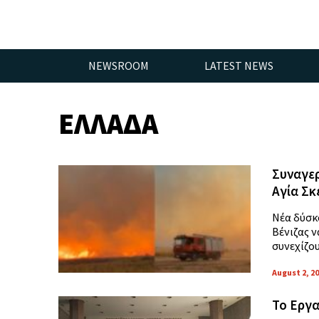
NEWSROOM
LATEST NEWS
ΕΛΛΑΔΑ
Συναγερ
Αγία Σκ
Νέα δύσκ
Βένιζας ν
συνεχίζο
August 2, 2
Το Εργα