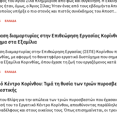
όφος του Αγίου Σίλα πλημμύρισε από φως και συγκίνηση. Η Εκκλ
ιος ήταν, όμως, ο Άγιος Σίλας; Ήταν ένας από τους εβδομήντα Α
οποίος υπήρξε ο πιο στενός και πιστός συνέκδημος του Αποστ...
6
ΕΛΛΑΔΑ
ση διαμαρτυρίας στην Επιθεώρηση Εργασίας Κορίνθ
μα στα Εξαμίλια
η διαμαρτυρίας στην Επιθεώρηση Εργασίας (ΣΕΠΕ) Κορίνθου π
νθίας, με αφορμή το θανατηφόρο εργατικό δυστύχημα που σημε
α Εξαμίλια Κορινθίας, όπου έχασε τη ζωή του εργαζόμενος κατά τ
6
ΕΛΛΑΔΑ
ό Κέντρο Κορίνθου: Τιμά τη θυσία των τριών πυροσβε
εστικής
 του θλίψη για την απώλεια των τριών πυροσβεστών που έχασαν 
σή του το Εργατικό Κέντρο Κορίνθου, απευθύνοντας παράλληλα ε
αδέλφους και στους οικείους τους. Όπως επισημαίνεται, οι τρεις