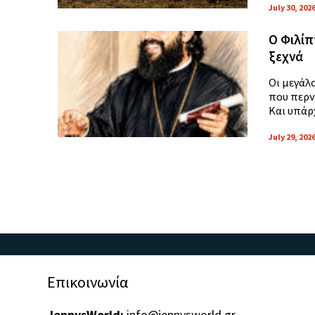
July 30, 202
Ο Φιλίπ
ξεχνά
Οι μεγάλ
που περν
Και υπάρ
July 29, 202
Επικοινωνία
JennysWorld:
info@jennysworld.gr