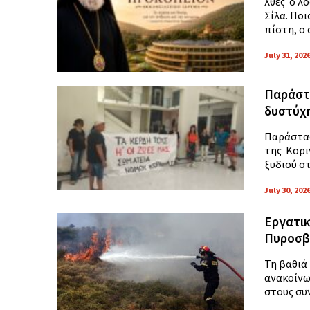
Χθες ο λ
Σίλα. Πο
πίστη, ο 
July 31, 202
Παράστα
δυστύχη
Παράστασ
της Κορι
ξυδιού στ
July 30, 202
Εργατικ
Πυροσβ
Τη βαθιά
ανακοίνω
στους συν