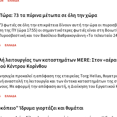
026
ΕΛΛΑΔΑ
Τώρα: 73 τα πύρινα μέτωπα σε όλη την χώρα
73 φωτιές σε όλη την επικράτεια δίνουν αυτή την ώρα οι πυροσ
η της ΠΥ (ώρα 17:55) οι σημαντικότερες φωτιές είναι στη Βοιωτ
Πυροσβεστική και τον Βασίλειο Βαθρακογιάννη «Το τελευταίο 24ω
6
ΕΛΛΑΔΑ
ή λειτουργίας των καταστημάτων MERE: Στον «αέρα»
ού Κέντρου Κορίνθου
ησυχία προκαλεί η απόφαση της εταιρείας Torg Hellas, θυγατρικ
ή αναστολή τη λειτουργία και των έντεκα καταστημάτων της στ
νους. Με αφορμή την απόφαση αυτή, η Διοίκηση του Εργατικού Κέ
6
ΕΛΛΑΔΑ
κόπειο” Ίδρυμα γιορτάζει και θυμάται