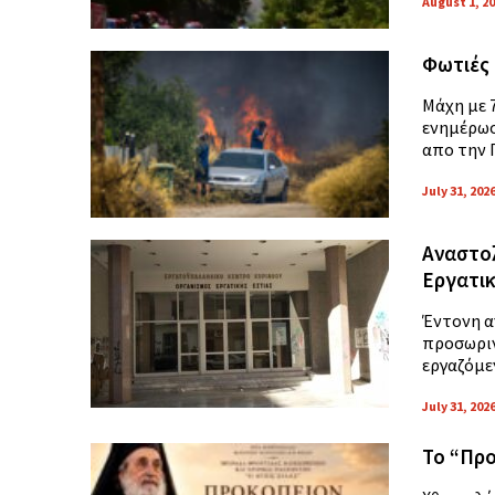
August 1, 2
Φωτιές 
Μάχη με 
ενημέρωσ
απο την 
July 31, 202
Αναστολ
Εργατικ
Έντονη αν
προσωριν
εργαζόμε
July 31, 202
Το “Προ